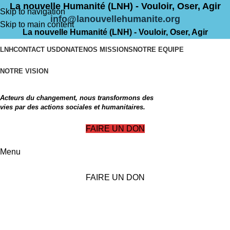
La nouvelle Humanité (LNH) - Vouloir, Oser, Agir
Skip to navigation
info@lanouvellehumanite.org
Skip to main content
La nouvelle Humanité (LNH) - Vouloir, Oser, Agir
LNH
CONTACT US
DONATE
NOS MISSIONS
NOTRE EQUIPE
NOTRE VISION
Acteurs du changement, nous transformons des
vies par des actions sociales et humanitaires.
FAIRE UN DON
Menu
FAIRE UN DON
Clocks