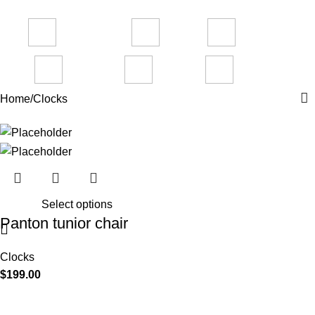
Categories
ACCESSORIES
CLOCKS
COOKING
3 Products
1 Product
1 Product
FURNITURE
LIGHTING
TOYS
5 Products
1 Product
1 Product
Home
Clocks
Select options
Panton tunior chair
Clocks
$
199.00