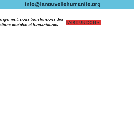
info@lanouvellehumanite.org
hangement, nous transformons des
FAIRE UN DON
ctions sociales et humanitaires.