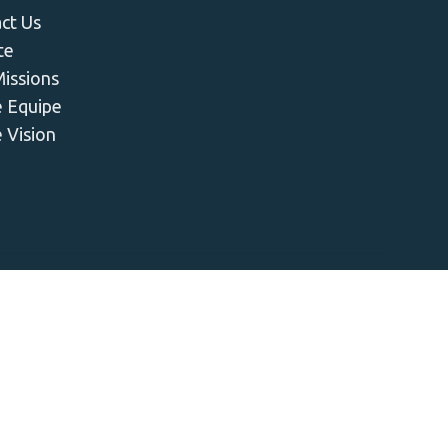
ct Us
te
issions
 Equipe
 Vision
VELLE HUMANITÉ (LNH) © 2025