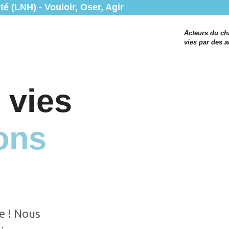
é (LNH) - Vouloir, Oser, Agir
Acteurs du c
vies par des a
 vies
ons
e ! Nous