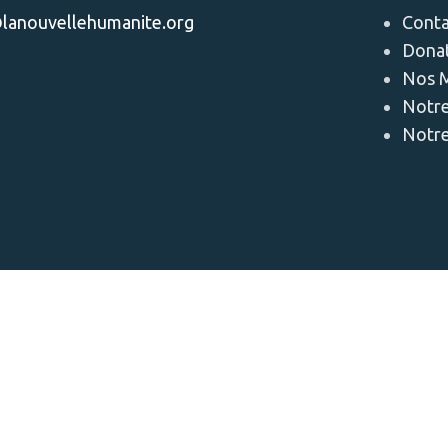
lanouvellehumanite.org
Conta
Dona
Nos M
Notre
Notre
LA NOU
Shop
Wishlist
0
Cart