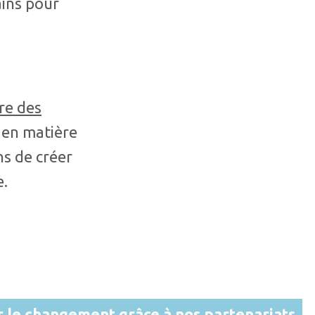
ains pour
re des
s en matière
ns de créer
e.
r le changement grâce à nos partenariats