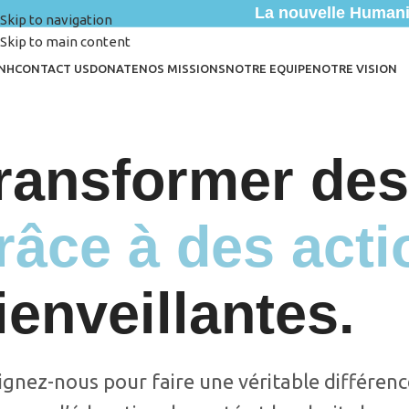
La nouvelle Humanit
Skip to navigation
Skip to main content
NH
CONTACT US
DONATE
NOS MISSIONS
NOTRE EQUIPE
NOTRE VISION
ransformer des
râce à des acti
ienveillantes.
ignez-nous pour faire une véritable différenc