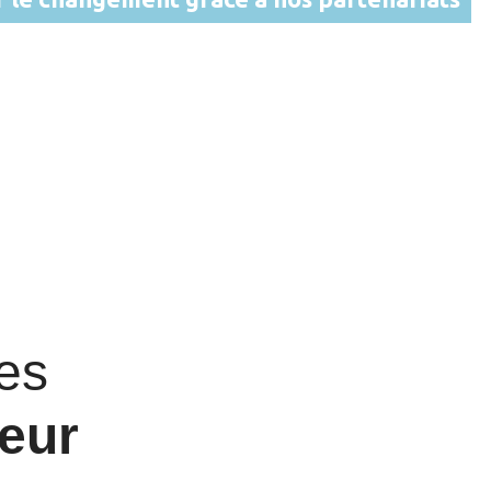
 organisations
susciter des
utés.
ces
leur