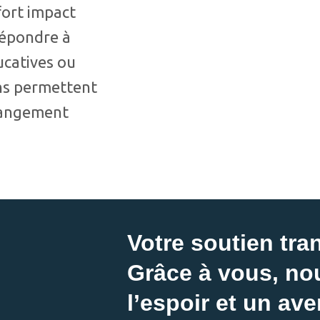
ort impact
répondre à
ucatives ou
ons permettent
changement
Votre soutien tra
Grâce à vous, no
l’espoir et un ave