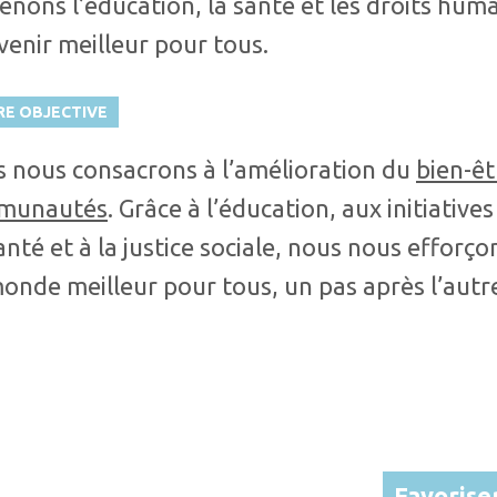
enons l’éducation, la santé et les droits hum
venir meilleur pour tous.
E OBJECTIVE
 nous consacrons à l’amélioration du
bien-êt
munautés
. Grâce à l’éducation, aux initiative
anté et à la justice sociale, nous nous efforço
onde meilleur pour tous, un pas après l’autr
Favorise