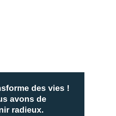
nsforme des vies !
us avons de
nir radieux.