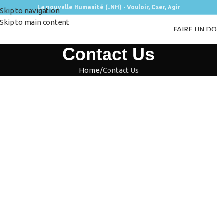
La nouvelle Humanité (LNH) - Vouloir, Oser, Agir
Skip to navigation
Skip to main content
FAIRE UN D
Contact Us
Home
Contact Us
Explorez un monde
infini de
possibilités
. Rejoignez-nous dans
cette aventure transformatrice, où
chaque pas nous rapproche
du
bonheur et de l’épanouissement
.