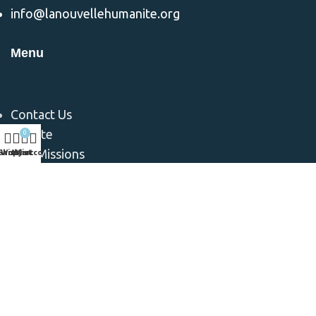
info@lanouvellehumanite.org
Menu
Contact Us
Donate
0
Nos Missions
Shop
Wishlist
My account
Cart
Notre Equipe
Notre Vision