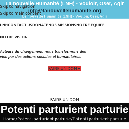
La nouvelle Humanité (LNH) - Vouloir, Oser, Agir
Skip to navigation
info@lanouvellehumanite.org
Skip to main content
La nouvelle Humanité (LNH) - Vouloir, Oser, Agir
LNH
CONTACT US
DONATE
NOS MISSIONS
NOTRE EQUIPE
NOTRE VISION
Acteurs du changement, nous transformons des
vies par des actions sociales et humanitaires.
FAIRE UN DON
FAIRE UN DON
Potenti parturient parturie
Home
Potenti parturient parturie
Potenti parturient parturie