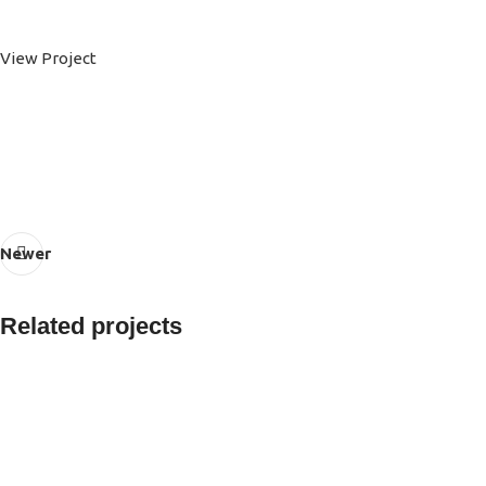
View Project
Newer
Related projects
Accessories
Imperdiet mauris a nontin