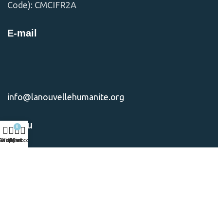
Code): CMCIFR2A
E-mail
info@lanouvellehumanite.org
Menu
0
Shop
Wishlist
My account
Cart
Contact Us
Donate
Nos Missions